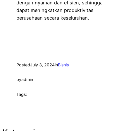
dengan nyaman dan efisien, sehingga
dapat meningkatkan produktivitas
perusahaan secara keseluruhan.
Posted
July 3, 2024
in
Bisnis
by
admin
Tags: