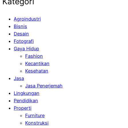
Kategori
Agroindustri
Bisnis
Desain
Fotografi
Gaya Hidup
Fashion
Kecantikan
Kesehatan
Jasa
Jasa Penerjemah
Lingkungan
Pendidikan
Properti
Furniture
Konstruksi