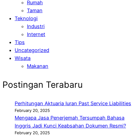
Rumah
Taman
Teknologi
Industri
Internet
Tips
Uncategorized
Wisata
Makanan
Postingan Terabaru
Perhitungan Aktuaria Iuran Past Service Liabilities
February 20, 2025
Mengapa Jasa Penerjemah Tersumpah Bahasa
Inggris Jadi Kunci Keabsahan Dokumen Resmi?
February 20, 2025