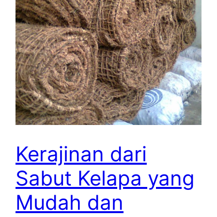
Kerajinan dari
Sabut Kelapa yang
Mudah dan