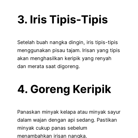
3. Iris Tipis-Tipis
Setelah buah nangka dingin, iris tipis-tipis
menggunakan pisau tajam. Irisan yang tipis
akan menghasilkan keripik yang renyah
dan merata saat digoreng.
4. Goreng Keripik
Panaskan minyak kelapa atau minyak sayur
dalam wajan dengan api sedang. Pastikan
minyak cukup panas sebelum
menambahkan irisan nangka.