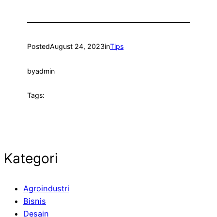
Posted
August 24, 2023
in
Tips
by
admin
Tags:
Kategori
Agroindustri
Bisnis
Desain