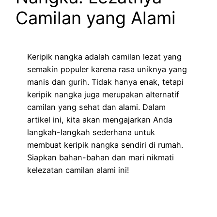
Camilan yang Alami
Keripik nangka adalah camilan lezat yang
semakin populer karena rasa uniknya yang
manis dan gurih. Tidak hanya enak, tetapi
keripik nangka juga merupakan alternatif
camilan yang sehat dan alami. Dalam
artikel ini, kita akan mengajarkan Anda
langkah-langkah sederhana untuk
membuat keripik nangka sendiri di rumah.
Siapkan bahan-bahan dan mari nikmati
kelezatan camilan alami ini!