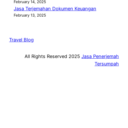
February 14, 2025
Jasa Terjemahan Dokumen Keuangan
February 13, 2025
Travel Blog
All Rights Reserved 2025
Jasa Penerjemah
Tersumpah