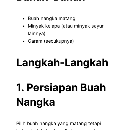
Buah nangka matang
Minyak kelapa (atau minyak sayur
lainnya)
Garam (secukupnya)
Langkah-Langkah
1. Persiapan Buah
Nangka
Pilih buah nangka yang matang tetapi