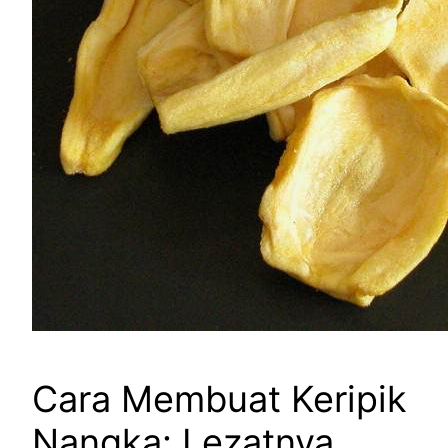
Cara Membuat Keripik
Nangka: Lezatnya