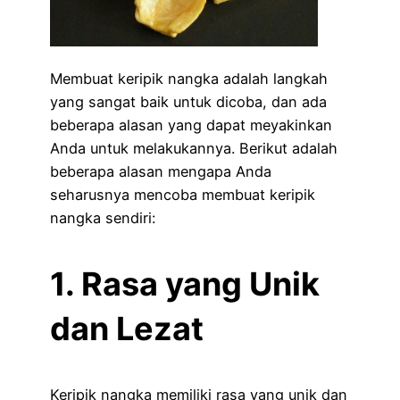
Membuat keripik nangka adalah langkah
yang sangat baik untuk dicoba, dan ada
beberapa alasan yang dapat meyakinkan
Anda untuk melakukannya. Berikut adalah
beberapa alasan mengapa Anda
seharusnya mencoba membuat keripik
nangka sendiri:
1. Rasa yang Unik
dan Lezat
Keripik nangka memiliki rasa yang unik dan