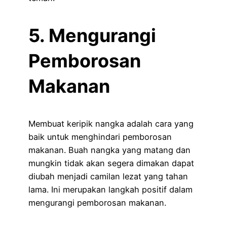
5. Mengurangi
Pemborosan
Makanan
Membuat keripik nangka adalah cara yang
baik untuk menghindari pemborosan
makanan. Buah nangka yang matang dan
mungkin tidak akan segera dimakan dapat
diubah menjadi camilan lezat yang tahan
lama. Ini merupakan langkah positif dalam
mengurangi pemborosan makanan.