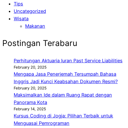
Tips
Uncategorized
Wisata
Makanan
Postingan Terabaru
Perhitungan Aktuaria Iuran Past Service Liabilities
February 20, 2025
Mengapa Jasa Penerjemah Tersumpah Bahasa
Inggris Jadi Kunci Keabsahan Dokumen Resmi?
February 20, 2025
Maksimalkan Ide dalam Ruang Rapat dengan
Panorama Kota
February 14, 2025
Kursus Coding di Jogja: Pilihan Terbaik untuk
Menguasai Pemrograman