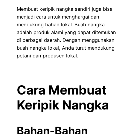
Membuat keripik nangka sendiri juga bisa
menjadi cara untuk menghargai dan
mendukung bahan lokal. Buah nangka
adalah produk alami yang dapat ditemukan
di berbagai daerah. Dengan menggunakan
buah nangka lokal, Anda turut mendukung
petani dan produsen lokal.
Cara Membuat
Keripik Nangka
Bahan-Bahan