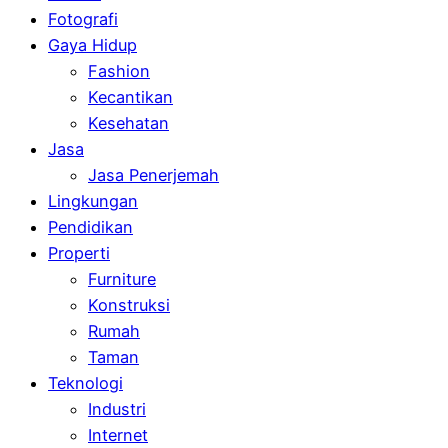
Fotografi
Gaya Hidup
Fashion
Kecantikan
Kesehatan
Jasa
Jasa Penerjemah
Lingkungan
Pendidikan
Properti
Furniture
Konstruksi
Rumah
Taman
Teknologi
Industri
Internet