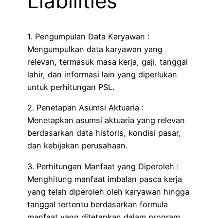
Liabilities
1. Pengumpulan Data Karyawan :
Mengumpulkan data karyawan yang
relevan, termasuk masa kerja, gaji, tanggal
lahir, dan informasi lain yang diperlukan
untuk perhitungan PSL.
2. Penetapan Asumsi Aktuaria :
Menetapkan asumsi aktuaria yang relevan
berdasarkan data historis, kondisi pasar,
dan kebijakan perusahaan.
3. Perhitungan Manfaat yang Diperoleh :
Menghitung manfaat imbalan pasca kerja
yang telah diperoleh oleh karyawan hingga
tanggal tertentu berdasarkan formula
manfaat yang ditetapkan dalam program