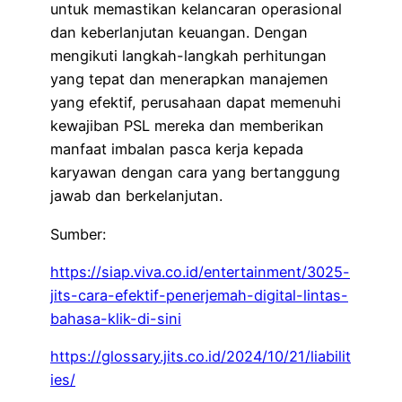
untuk memastikan kelancaran operasional
dan keberlanjutan keuangan. Dengan
mengikuti langkah-langkah perhitungan
yang tepat dan menerapkan manajemen
yang efektif, perusahaan dapat memenuhi
kewajiban PSL mereka dan memberikan
manfaat imbalan pasca kerja kepada
karyawan dengan cara yang bertanggung
jawab dan berkelanjutan.
Sumber:
https://siap.viva.co.id/entertainment/3025-
jits-cara-efektif-penerjemah-digital-lintas-
bahasa-klik-di-sini
https://glossary.jits.co.id/2024/10/21/liabilit
ies/