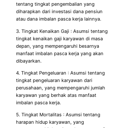
tentang tingkat pengembalian yang
diharapkan dari investasi dana pensiun
atau dana imbalan pasca kerja lainnya.
3. Tingkat Kenaikan Gaji : Asumsi tentang
tingkat kenaikan gaji karyawan di masa
depan, yang mempengaruhi besarnya
manfaat imbalan pasca kerja yang akan
dibayarkan.
4. Tingkat Pengeluaran : Asumsi tentang
tingkat pengeluaran karyawan dari
perusahaan, yang mempengaruhi jumlah
karyawan yang berhak atas manfaat
imbalan pasca kerja.
5. Tingkat Mortalitas : Asumsi tentang
harapan hidup karyawan, yang