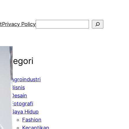
Search
t
Privacy Policy
Kategori
Agroindustri
Bisnis
Desain
Fotografi
Gaya Hidup
Fashion
Kecantikan