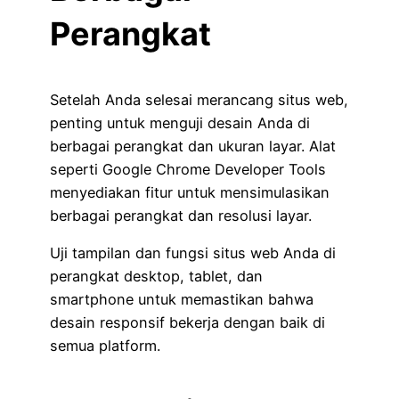
Perangkat
Setelah Anda selesai merancang situs web,
penting untuk menguji desain Anda di
berbagai perangkat dan ukuran layar. Alat
seperti Google Chrome Developer Tools
menyediakan fitur untuk mensimulasikan
berbagai perangkat dan resolusi layar.
Uji tampilan dan fungsi situs web Anda di
perangkat desktop, tablet, dan
smartphone untuk memastikan bahwa
desain responsif bekerja dengan baik di
semua platform.