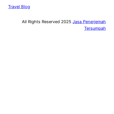
Travel Blog
All Rights Reserved 2025
Jasa Penerjemah
Tersumpah