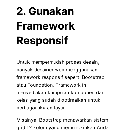
2. Gunakan
Framework
Responsif
Untuk mempermudah proses desain,
banyak desainer web menggunakan
framework responsif seperti Bootstrap
atau Foundation. Framework ini
menyediakan kumpulan komponen dan
kelas yang sudah dioptimalkan untuk
berbagai ukuran layar.
Misalnya, Bootstrap menawarkan sistem
grid 12 kolom yang memungkinkan Anda