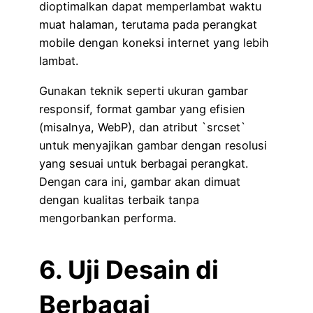
dioptimalkan dapat memperlambat waktu
muat halaman, terutama pada perangkat
mobile dengan koneksi internet yang lebih
lambat.
Gunakan teknik seperti ukuran gambar
responsif, format gambar yang efisien
(misalnya, WebP), dan atribut `srcset`
untuk menyajikan gambar dengan resolusi
yang sesuai untuk berbagai perangkat.
Dengan cara ini, gambar akan dimuat
dengan kualitas terbaik tanpa
mengorbankan performa.
6. Uji Desain di
Berbagai