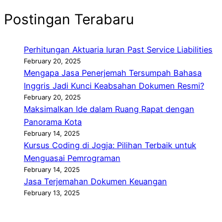
Postingan Terabaru
Perhitungan Aktuaria Iuran Past Service Liabilities
February 20, 2025
Mengapa Jasa Penerjemah Tersumpah Bahasa
Inggris Jadi Kunci Keabsahan Dokumen Resmi?
February 20, 2025
Maksimalkan Ide dalam Ruang Rapat dengan
Panorama Kota
February 14, 2025
Kursus Coding di Jogja: Pilihan Terbaik untuk
Menguasai Pemrograman
February 14, 2025
Jasa Terjemahan Dokumen Keuangan
February 13, 2025