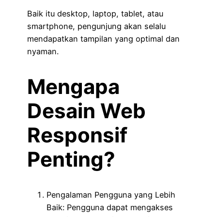
Baik itu desktop, laptop, tablet, atau
smartphone, pengunjung akan selalu
mendapatkan tampilan yang optimal dan
nyaman.
Mengapa
Desain Web
Responsif
Penting?
Pengalaman Pengguna yang Lebih
Baik: Pengguna dapat mengakses