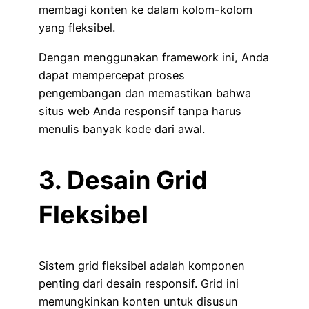
membagi konten ke dalam kolom-kolom
yang fleksibel.
Dengan menggunakan framework ini, Anda
dapat mempercepat proses
pengembangan dan memastikan bahwa
situs web Anda responsif tanpa harus
menulis banyak kode dari awal.
3. Desain Grid
Fleksibel
Sistem grid fleksibel adalah komponen
penting dari desain responsif. Grid ini
memungkinkan konten untuk disusun