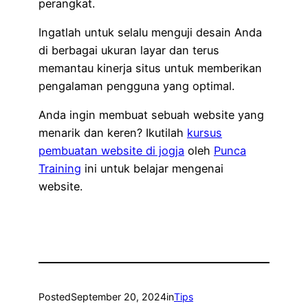
perangkat.
Ingatlah untuk selalu menguji desain Anda
di berbagai ukuran layar dan terus
memantau kinerja situs untuk memberikan
pengalaman pengguna yang optimal.
Anda ingin membuat sebuah website yang
menarik dan keren? Ikutilah
kursus
pembuatan website di jogja
oleh
Punca
Training
ini untuk belajar mengenai
website.
Posted
September 20, 2024
in
Tips