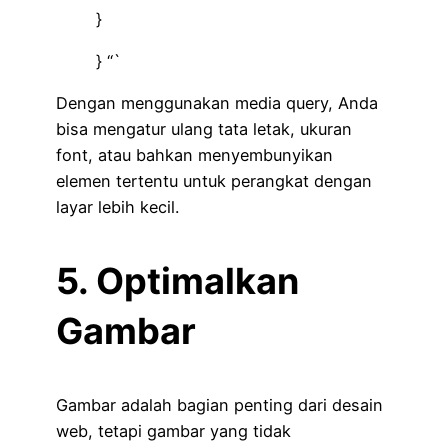
}
} “`
Dengan menggunakan media query, Anda
bisa mengatur ulang tata letak, ukuran
font, atau bahkan menyembunyikan
elemen tertentu untuk perangkat dengan
layar lebih kecil.
5. Optimalkan
Gambar
Gambar adalah bagian penting dari desain
web, tetapi gambar yang tidak