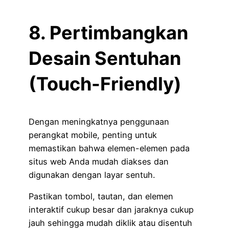
8. Pertimbangkan
Desain Sentuhan
(Touch-Friendly)
Dengan meningkatnya penggunaan
perangkat mobile, penting untuk
memastikan bahwa elemen-elemen pada
situs web Anda mudah diakses dan
digunakan dengan layar sentuh.
Pastikan tombol, tautan, dan elemen
interaktif cukup besar dan jaraknya cukup
jauh sehingga mudah diklik atau disentuh