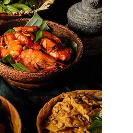
Kesehatan
Jasa
Jasa Penerjemah
Lingkungan
Pendidikan
Properti
Furniture
Konstruksi
Rumah
Taman
Teknologi
Industri
Internet
Tips
Uncategorized
Wisata