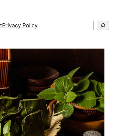
Search
t
Privacy Policy
Kategori
Agroindustri
Bisnis
Desain
Fotografi
Gaya Hidup
Fashion
Kecantikan