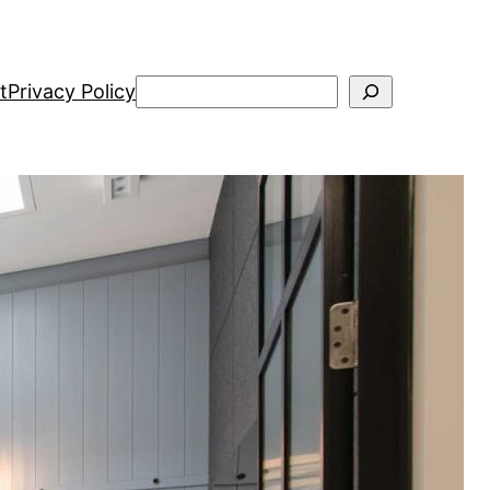
Search
t
Privacy Policy
Kategori
Agroindustri
Bisnis
Desain
Fotografi
Gaya Hidup
Fashion
Kecantikan