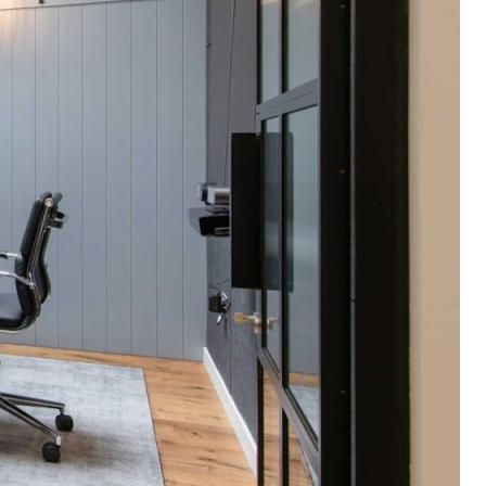
Kesehatan
Jasa
Jasa Penerjemah
Lingkungan
Pendidikan
Properti
Furniture
Konstruksi
Rumah
Taman
Teknologi
Industri
Internet
Tips
Uncategorized
Wisata