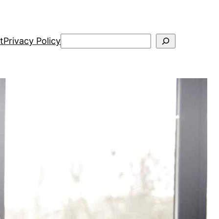
Search
t
Privacy Policy
Kategori
Agroindustri
Bisnis
Desain
Fotografi
Gaya Hidup
Fashion
Kecantikan