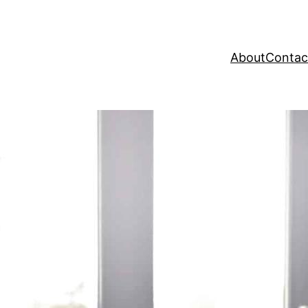
About
Contac