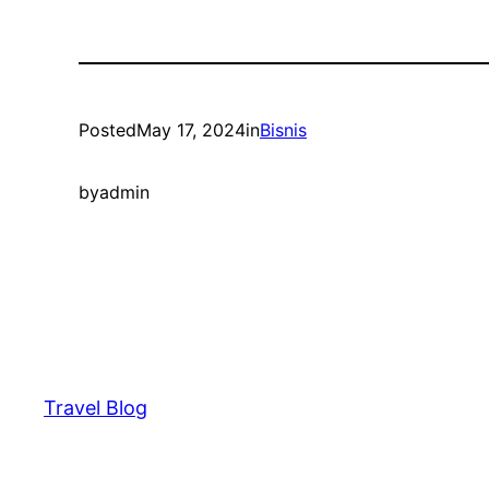
Posted
May 17, 2024
in
Bisnis
by
admin
Travel Blog