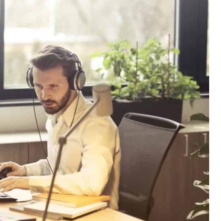
Kesehatan
Jasa
Jasa Penerjemah
Lingkungan
Pendidikan
Properti
Furniture
Konstruksi
Rumah
Taman
Teknologi
Industri
Internet
Tips
Uncategorized
Wisata