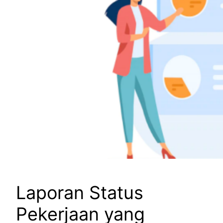
Laporan Status
Pekerjaan yang