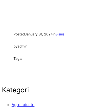
Posted
January 31, 2024
in
Bisnis
by
admin
Tags:
Kategori
Agroindustri