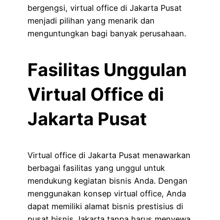
bergengsi, virtual office di Jakarta Pusat
menjadi pilihan yang menarik dan
menguntungkan bagi banyak perusahaan.
Fasilitas Unggulan
Virtual Office di
Jakarta Pusat
Virtual office di Jakarta Pusat menawarkan
berbagai fasilitas yang unggul untuk
mendukung kegiatan bisnis Anda. Dengan
menggunakan konsep virtual office, Anda
dapat memiliki alamat bisnis prestisius di
pusat bisnis Jakarta tanpa harus menyewa