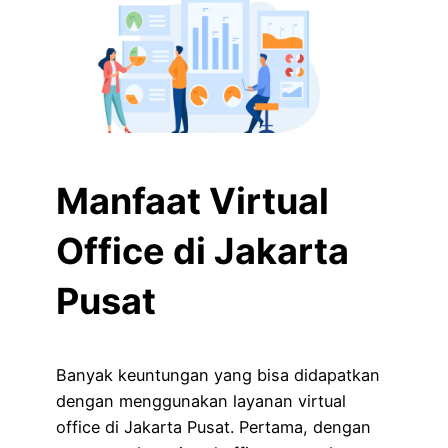
Manfaat Virtual
Office di Jakarta
Pusat
Banyak keuntungan yang bisa didapatkan
dengan menggunakan layanan virtual
office di Jakarta Pusat. Pertama, dengan