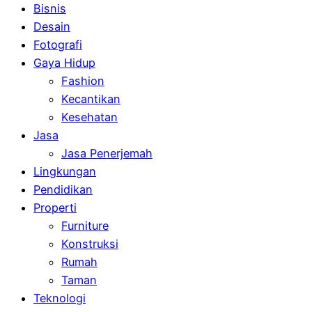
Bisnis
Desain
Fotografi
Gaya Hidup
Fashion
Kecantikan
Kesehatan
Jasa
Jasa Penerjemah
Lingkungan
Pendidikan
Properti
Furniture
Konstruksi
Rumah
Taman
Teknologi