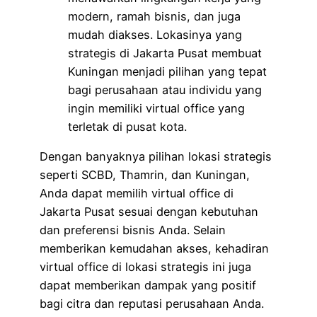
modern, ramah bisnis, dan juga
mudah diakses. Lokasinya yang
strategis di Jakarta Pusat membuat
Kuningan menjadi pilihan yang tepat
bagi perusahaan atau individu yang
ingin memiliki virtual office yang
terletak di pusat kota.
Dengan banyaknya pilihan lokasi strategis
seperti SCBD, Thamrin, dan Kuningan,
Anda dapat memilih virtual office di
Jakarta Pusat sesuai dengan kebutuhan
dan preferensi bisnis Anda. Selain
memberikan kemudahan akses, kehadiran
virtual office di lokasi strategis ini juga
dapat memberikan dampak yang positif
bagi citra dan reputasi perusahaan Anda.