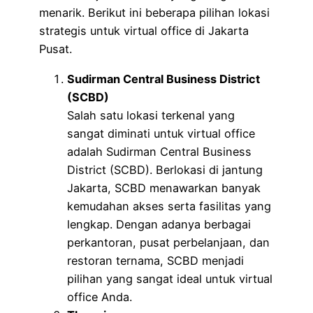
menarik. Berikut ini beberapa pilihan lokasi
strategis untuk virtual office di Jakarta
Pusat.
Sudirman Central Business District
(SCBD)
Salah satu lokasi terkenal yang
sangat diminati untuk virtual office
adalah Sudirman Central Business
District (SCBD). Berlokasi di jantung
Jakarta, SCBD menawarkan banyak
kemudahan akses serta fasilitas yang
lengkap. Dengan adanya berbagai
perkantoran, pusat perbelanjaan, dan
restoran ternama, SCBD menjadi
pilihan yang sangat ideal untuk virtual
office Anda.