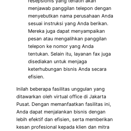
resepsionis yang terlatih akan
menjawab panggilan telepon dengan
menyebutkan nama perusahaan Anda
sesuai instruksi yang Anda berikan.
Mereka juga dapat menyampaikan
pesan atau mengalihkan panggilan
telepon ke nomor yang Anda
tentukan. Selain itu, layanan fax juga
disediakan untuk menjaga
keterhubungan bisnis Anda secara
efisien.
Inilah beberapa fasilitas unggulan yang
ditawarkan oleh virtual office di Jakarta
Pusat. Dengan memanfaatkan fasilitas ini,
Anda dapat menjalankan bisnis dengan
lebih efektif dan efisien, serta memberikan
kesan profesional kepada klien dan mitra