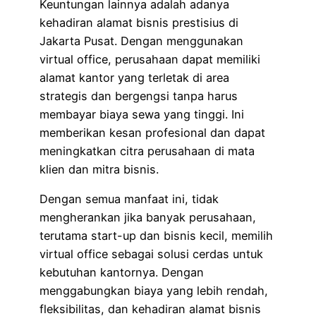
Keuntungan lainnya adalah adanya
kehadiran alamat bisnis prestisius di
Jakarta Pusat. Dengan menggunakan
virtual office, perusahaan dapat memiliki
alamat kantor yang terletak di area
strategis dan bergengsi tanpa harus
membayar biaya sewa yang tinggi. Ini
memberikan kesan profesional dan dapat
meningkatkan citra perusahaan di mata
klien dan mitra bisnis.
Dengan semua manfaat ini, tidak
mengherankan jika banyak perusahaan,
terutama start-up dan bisnis kecil, memilih
virtual office sebagai solusi cerdas untuk
kebutuhan kantornya. Dengan
menggabungkan biaya yang lebih rendah,
fleksibilitas, dan kehadiran alamat bisnis