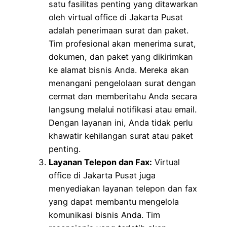
satu fasilitas penting yang ditawarkan
oleh virtual office di Jakarta Pusat
adalah penerimaan surat dan paket.
Tim profesional akan menerima surat,
dokumen, dan paket yang dikirimkan
ke alamat bisnis Anda. Mereka akan
menangani pengelolaan surat dengan
cermat dan memberitahu Anda secara
langsung melalui notifikasi atau email.
Dengan layanan ini, Anda tidak perlu
khawatir kehilangan surat atau paket
penting.
Layanan Telepon dan Fax:
Virtual
office di Jakarta Pusat juga
menyediakan layanan telepon dan fax
yang dapat membantu mengelola
komunikasi bisnis Anda. Tim