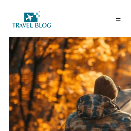
Skip
to
content