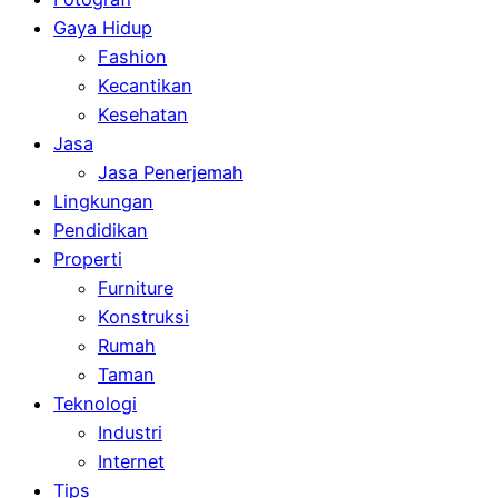
Gaya Hidup
Fashion
Kecantikan
Kesehatan
Jasa
Jasa Penerjemah
Lingkungan
Pendidikan
Properti
Furniture
Konstruksi
Rumah
Taman
Teknologi
Industri
Internet
Tips