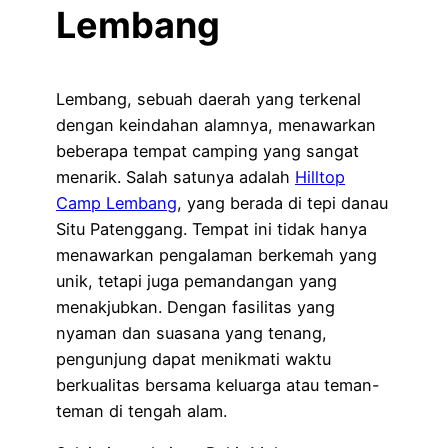
Lembang
Lembang, sebuah daerah yang terkenal
dengan keindahan alamnya, menawarkan
beberapa tempat camping yang sangat
menarik. Salah satunya adalah
Hilltop
Camp Lembang
, yang berada di tepi danau
Situ Patenggang. Tempat ini tidak hanya
menawarkan pengalaman berkemah yang
unik, tetapi juga pemandangan yang
menakjubkan. Dengan fasilitas yang
nyaman dan suasana yang tenang,
pengunjung dapat menikmati waktu
berkualitas bersama keluarga atau teman-
teman di tengah alam.