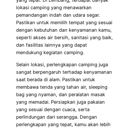
lokasi camping yang menawarkan
pemandangan indah dan udara segar.
Pastikan untuk memilih tempat yang sesuai
dengan kebutuhan dan kenyamanan kamu,
seperti akses air bersih, sanitasi yang baik,
dan fasilitas lainnya yang dapat
mendukung kegiatan camping.
Selain lokasi, perlengkapan camping juga
sangat berpengaruh terhadap kenyamanan
saat berada di alam. Pastikan untuk
membawa tenda yang tahan air, sleeping
bag yang nyaman, dan peralatan masak
yang memadai. Persiapkan juga pakaian
yang sesuai dengan cuaca, serta
perlindungan dari serangga. Dengan
perlengkapan yang tepat, kamu akan lebih