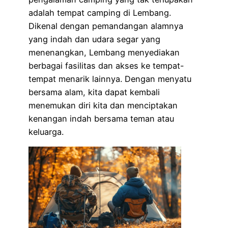
adalah tempat camping di Lembang.
Dikenal dengan pemandangan alamnya
yang indah dan udara segar yang
menenangkan, Lembang menyediakan
berbagai fasilitas dan akses ke tempat-
tempat menarik lainnya. Dengan menyatu
bersama alam, kita dapat kembali
menemukan diri kita dan menciptakan
kenangan indah bersama teman atau
keluarga.