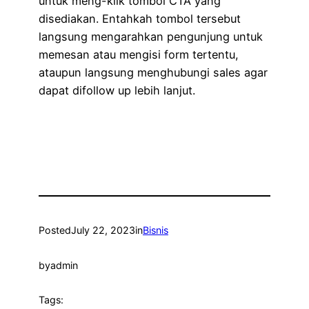
untuk meng-klik tombol CTA yang
disediakan. Entahkah tombol tersebut
langsung mengarahkan pengunjung untuk
memesan atau mengisi form tertentu,
ataupun langsung menghubungi sales agar
dapat difollow up lebih lanjut.
Posted
July 22, 2023
in
Bisnis
by
admin
Tags: