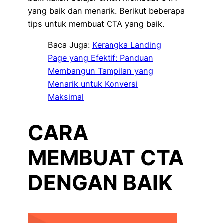
yang baik dan menarik. Berikut beberapa
tips untuk membuat CTA yang baik.
Baca Juga:
Kerangka Landing
Page yang Efektif: Panduan
Membangun Tampilan yang
Menarik untuk Konversi
Maksimal
CARA
MEMBUAT CTA
DENGAN BAIK