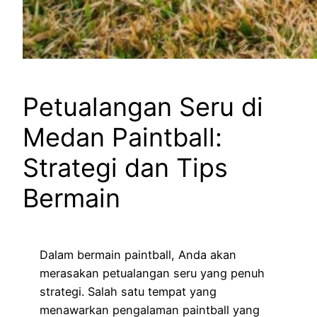
Petualangan Seru di
Medan Paintball:
Strategi dan Tips
Bermain
Dalam bermain paintball, Anda akan
merasakan petualangan seru yang penuh
strategi. Salah satu tempat yang
menawarkan pengalaman paintball yang