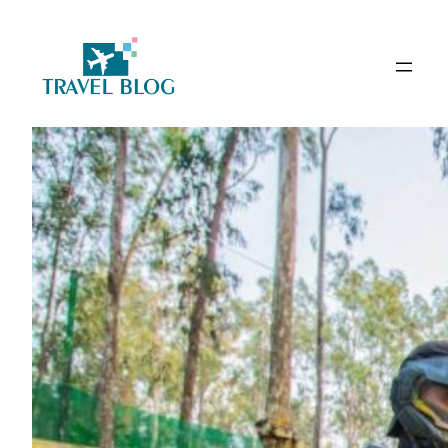
Skip
to
content