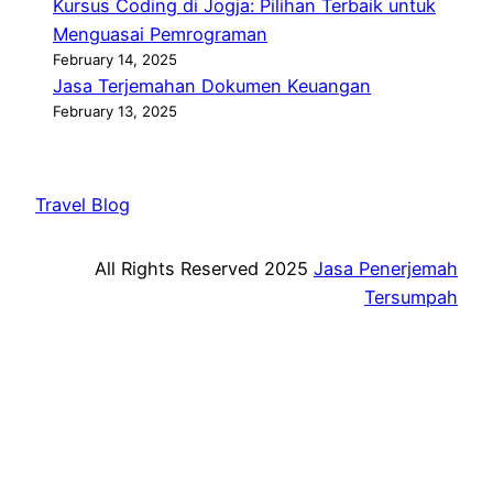
Kursus Coding di Jogja: Pilihan Terbaik untuk
Menguasai Pemrograman
February 14, 2025
Jasa Terjemahan Dokumen Keuangan
February 13, 2025
Travel Blog
All Rights Reserved 2025
Jasa Penerjemah
Tersumpah