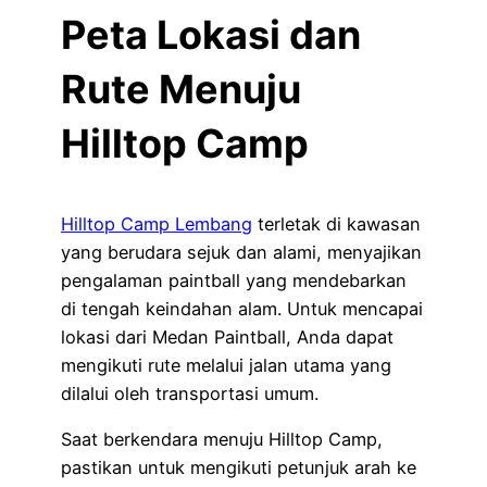
Peta Lokasi dan
Rute Menuju
Hilltop Camp
Hilltop Camp Lembang
terletak di kawasan
yang berudara sejuk dan alami, menyajikan
pengalaman paintball yang mendebarkan
di tengah keindahan alam. Untuk mencapai
lokasi dari Medan Paintball, Anda dapat
mengikuti rute melalui jalan utama yang
dilalui oleh transportasi umum.
Saat berkendara menuju Hilltop Camp,
pastikan untuk mengikuti petunjuk arah ke